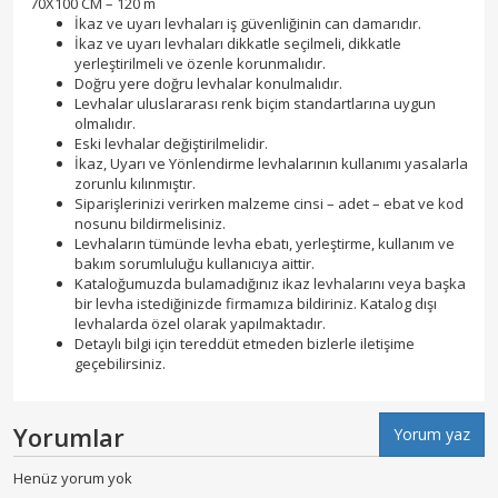
70X100 CM – 120 m
İkaz ve uyarı levhaları iş güvenliğinin can damarıdır.
İkaz ve uyarı levhaları dikkatle seçilmeli, dikkatle
yerleştirilmeli ve özenle korunmalıdır.
Doğru yere doğru levhalar konulmalıdır.
Levhalar uluslararası renk biçim standartlarına uygun
olmalıdır.
Eski levhalar değiştirilmelidir.
İkaz, Uyarı ve Yönlendirme levhalarının kullanımı yasalarla
zorunlu kılınmıştır.
Siparişlerinizi verirken malzeme cinsi – adet – ebat ve kod
nosunu bildirmelisiniz.
Levhaların tümünde levha ebatı, yerleştirme, kullanım ve
bakım sorumluluğu kullanıcıya aittir.
Kataloğumuzda bulamadığınız ikaz levhalarını veya başka
bir levha istediğinizde firmamıza bildiriniz. Katalog dışı
levhalarda özel olarak yapılmaktadır.
Detaylı bilgi için tereddüt etmeden bizlerle iletişime
geçebilirsiniz.
Yorumlar
Yorum yaz
Henüz yorum yok