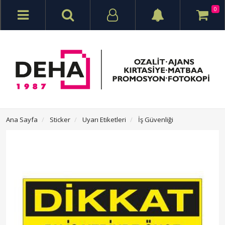
0
Ana Sayfa
Sticker
Uyarı Etiketleri
İş Güvenliği