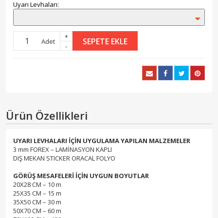
Uyarı Levhaları:
+
SEPETE EKLE
Adet
-
Ürün Özellikleri
UYARI LEVHALARI İÇİN UYGULAMA YAPILAN MALZEMELER
3 mm FOREX – LAMİNASYON KAPLI
DIŞ MEKAN STICKER ORACAL FOLYO
GÖRÜŞ MESAFELERİ İÇİN UYGUN BOYUTLAR
20X28 CM – 10 m
25X35 CM – 15 m
35X50 CM – 30 m
50X70 CM – 60 m