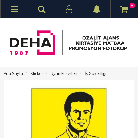
0
Ana Sayfa
Sticker
Uyarı Etiketleri
İş Güvenliği