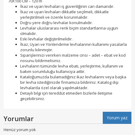
70X100 CM – 120 m
İkaz ve uyarı levhaları iş güvenliğinin can damarıdır.
İkaz ve uyarı levhaları dikkatle seçilmeli, dikkatle
yerleştirilmeli ve özenle korunmalıdır.
Doğru yere doğru levhalar konulmalıdır.
Levhalar uluslararası renk biçim standartlarına uygun
olmalıdır.
Eski levhalar değiştirilmelidir.
İkaz, Uyarı ve Yönlendirme levhalarının kullanımı yasalarla
zorunlu kılınmıştır.
Siparişlerinizi verirken malzeme cinsi – adet – ebat ve kod
nosunu bildirmelisiniz.
Levhaların tümünde levha ebatı, yerleştirme, kullanım ve
bakım sorumluluğu kullanıcıya aittir.
Kataloğumuzda bulamadığınız ikaz levhalarını veya başka
bir levha istediğinizde firmamıza bildiriniz. Katalog dışı
levhalarda özel olarak yapılmaktadır.
Detaylı bilgi için tereddüt etmeden bizlerle iletişime
geçebilirsiniz.
Yorumlar
Yorum yaz
Henüz yorum yok