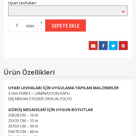
Uyarı Levhaları:
+
SEPETE EKLE
Adet
-
Ürün Özellikleri
UYARI LEVHALARI İÇİN UYGULAMA YAPILAN MALZEMELER
3 mm FOREX – LAMİNASYON KAPLI
DIŞ MEKAN STICKER ORACAL FOLYO
GÖRÜŞ MESAFELERİ İÇİN UYGUN BOYUTLAR
20X28 CM – 10 m
25X35 CM – 15 m
35X50 CM – 30 m
50X70 CM – 60 m