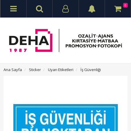
0
Ana Sayfa
Sticker
Uyarı Etiketleri
İş Güvenliği