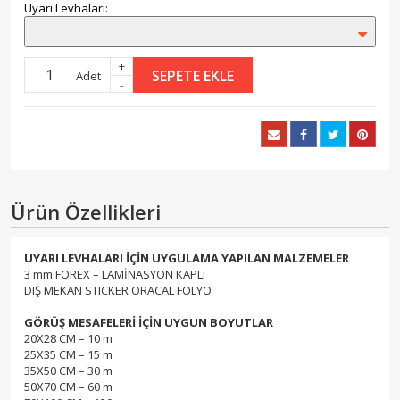
Uyarı Levhaları:
+
SEPETE EKLE
Adet
-
Ürün Özellikleri
UYARI LEVHALARI İÇİN UYGULAMA YAPILAN MALZEMELER
3 mm FOREX – LAMİNASYON KAPLI
DIŞ MEKAN STICKER ORACAL FOLYO
GÖRÜŞ MESAFELERİ İÇİN UYGUN BOYUTLAR
20X28 CM – 10 m
25X35 CM – 15 m
35X50 CM – 30 m
50X70 CM – 60 m