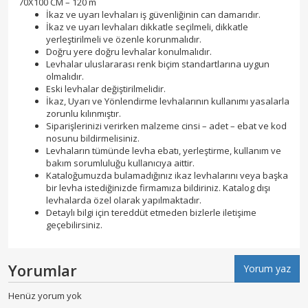
70X100 CM – 120 m
İkaz ve uyarı levhaları iş güvenliğinin can damarıdır.
İkaz ve uyarı levhaları dikkatle seçilmeli, dikkatle
yerleştirilmeli ve özenle korunmalıdır.
Doğru yere doğru levhalar konulmalıdır.
Levhalar uluslararası renk biçim standartlarına uygun
olmalıdır.
Eski levhalar değiştirilmelidir.
İkaz, Uyarı ve Yönlendirme levhalarının kullanımı yasalarla
zorunlu kılınmıştır.
Siparişlerinizi verirken malzeme cinsi – adet – ebat ve kod
nosunu bildirmelisiniz.
Levhaların tümünde levha ebatı, yerleştirme, kullanım ve
bakım sorumluluğu kullanıcıya aittir.
Kataloğumuzda bulamadığınız ikaz levhalarını veya başka
bir levha istediğinizde firmamıza bildiriniz. Katalog dışı
levhalarda özel olarak yapılmaktadır.
Detaylı bilgi için tereddüt etmeden bizlerle iletişime
geçebilirsiniz.
Yorumlar
Yorum yaz
Henüz yorum yok