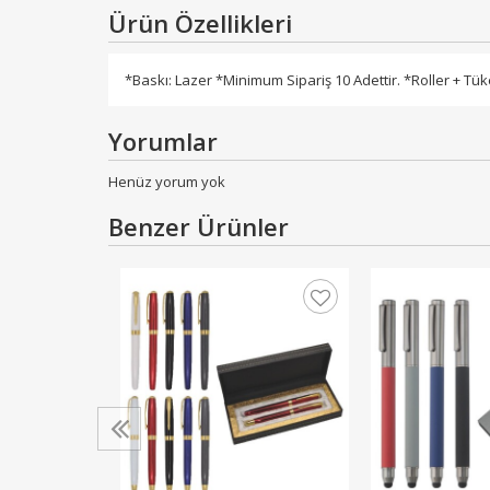
Ürün Özellikleri
*Baskı: Lazer *Minimum Sipariş 10 Adettir. *Roller + T
Yorumlar
Henüz yorum yok
Benzer Ürünler
em Seti
 TL