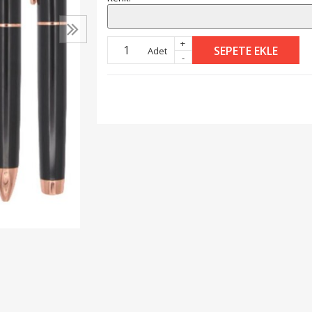
+
SEPETE EKLE
Adet
-