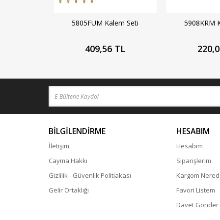
5805FUM Kalem Seti
5908KRM K
409,56 TL
220,0
BİLGİLENDİRME
HESABIM
İletişim
Hesabım
Cayma Hakkı
Siparişlerim
Gizlilik - Güvenlik Politiakası
Kargom Nered
Gelir Ortaklığı
Favori Listem
Davet Gönder