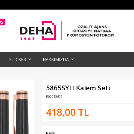
STİCKER
HAKKIMIZDA
5865SYH Kalem Seti
P00013609
418,00 TL
Renk: