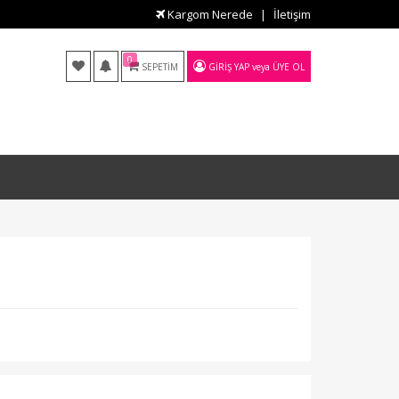
Kargom Nerede
İletişim
0
SEPETIM
GIRIŞ YAP
veya
ÜYE OL