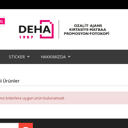
STİCKER
HAKKIMIZDA
li Ürünler
ınız kriterlere uygun ürün bulunamadı