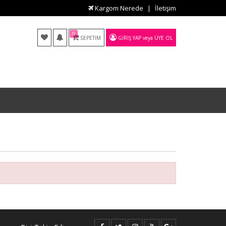
Kargom Nerede
İletişim
0
SEPETIM
GIRIŞ YAP
veya
ÜYE OL