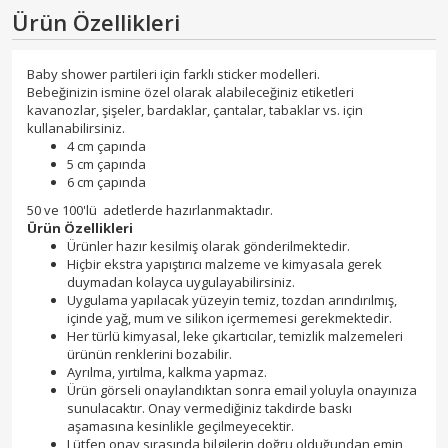
Ürün Özellikleri
Baby shower partileri için farklı sticker modelleri.
Bebeğinizin ismine özel olarak alabileceğiniz etiketleri
kavanozlar, şişeler, bardaklar, çantalar, tabaklar vs. için
kullanabilirsiniz.
4 cm çapında
5 cm çapında
6 cm çapında
50 ve 100'lü adetlerde hazırlanmaktadır.
Ürün Özellikleri
Ürünler hazır kesilmiş olarak gönderilmektedir.
Hiçbir ekstra yapıştırıcı malzeme ve kimyasala gerek
duymadan kolayca uygulayabilirsiniz.
Uygulama yapılacak yüzeyin temiz, tozdan arındırılmış,
içinde yağ, mum ve silikon içermemesi gerekmektedir.
Her türlü kimyasal, leke çıkartıcılar, temizlik malzemeleri
ürünün renklerini bozabilir.
Ayrılma, yırtılma, kalkma yapmaz.
Ürün görseli onaylandıktan sonra email yoluyla onayınıza
sunulacaktır. Onay vermediğiniz takdirde baskı
aşamasına kesinlikle geçilmeyecektir.
Lütfen onay sırasında bilgilerin doğru olduğundan emin