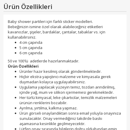
Ürün Özellikleri
Baby shower partileri için farklı sticker modelleri.
Bebeğinizin ismine özel olarak alabileceğiniz etiketleri
kavanozlar, şişeler, bardaklar, çantalar, tabaklar vs. için
kullanabilirsiniz.
4 cm çapında
5 cm çapında
6 cm çapında
50 ve 100'lü adetlerde hazırlanmaktadır.
Ürün Özellikleri
Ürünler hazır kesilmiş olarak gönderilmektedir.
Hiçbir ekstra yapıştırıcı malzeme ve kimyasala gerek
duymadan kolayca uygulayabilirsiniz.
Uygulama yapılacak yüzeyin temiz, tozdan arındırılmış,
içinde yağ, mum ve silikon içermemesi gerekmektedir.
Her türlü kimyasal, leke çıkartıcılar, temizlik malzemeleri
ürünün renklerini bozabilir.
Ayrılma, yırtılma, kalkma yapmaz.
Ürün görseli onaylandıktan sonra email yoluyla onayınıza
sunulacaktır. Onay vermediğiniz takdirde baskı
aşamasına kesinlikle geçilmeyecektir.
Lütfen onay sırasında bilgilerin doğru olduğundan emin