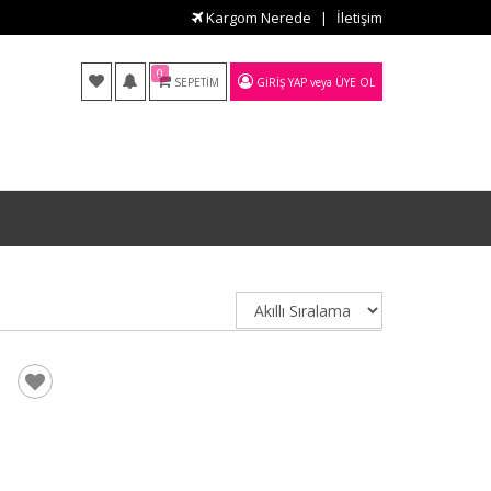
Kargom Nerede
İletişim
0
SEPETIM
GIRIŞ YAP
veya
ÜYE OL