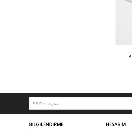
B
BİLGİLENDİRME
HESABIM