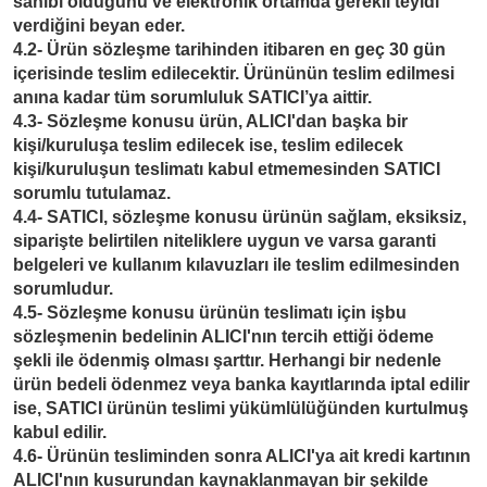
sahibi olduğunu ve elektronik ortamda gerekli teyidi
verdiğini beyan eder.
4.2- Ürün sözleşme tarihinden itibaren en geç 30 gün
içerisinde teslim edilecektir. Ürününün teslim edilmesi
anına kadar tüm sorumluluk SATICI’ya aittir.
4.3- Sözleşme konusu ürün, ALICI'dan başka bir
kişi/kuruluşa teslim edilecek ise, teslim edilecek
kişi/kuruluşun teslimatı kabul etmemesinden SATICI
sorumlu tutulamaz.
4.4- SATICI, sözleşme konusu ürünün sağlam, eksiksiz,
siparişte belirtilen niteliklere uygun ve varsa garanti
belgeleri ve kullanım kılavuzları ile teslim edilmesinden
sorumludur.
4.5- Sözleşme konusu ürünün teslimatı için işbu
sözleşmenin bedelinin ALICI'nın tercih ettiği ödeme
şekli ile ödenmiş olması şarttır. Herhangi bir nedenle
ürün bedeli ödenmez veya banka kayıtlarında iptal edilir
ise, SATICI ürünün teslimi yükümlülüğünden kurtulmuş
kabul edilir.
4.6- Ürünün tesliminden sonra ALICI'ya ait kredi kartının
ALICI'nın kusurundan kaynaklanmayan bir şekilde