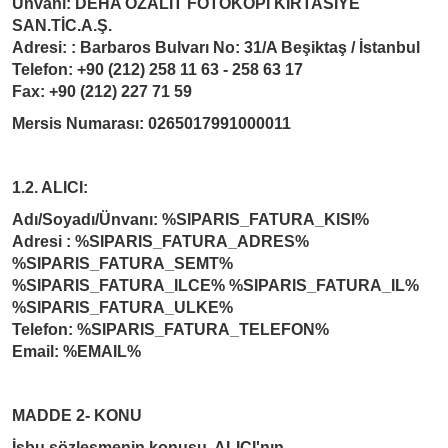
Ünvanı: DEHA OZALİT FOTOKOPİ KIRTASİYE
SAN.TİC.A.Ş.
Adresi: : Barbaros Bulvarı No: 31/A Beşiktaş / İstanbul
Telefon: +90 (212) 258 11 63 - 258 63 17
Fax: +90 (212) 227 71 59
Mersis Numarası: 0265017991000011
1.2. ALICI:
Adı/Soyadı/Ünvanı: %SIPARIS_FATURA_KISI%
Adresi : %SIPARIS_FATURA_ADRES%
%SIPARIS_FATURA_SEMT%
%SIPARIS_FATURA_ILCE% %SIPARIS_FATURA_IL%
%SIPARIS_FATURA_ULKE%
Telefon: %SIPARIS_FATURA_TELEFON%
Email: %EMAIL%
MADDE 2- KONU
İşbu sözleşmenin konusu, ALICI'nın