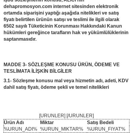
dehapromosyon.com
internet sitesinden elektronik
ortamda siparişini yaptığı aşağıda nitelikleri ve satış
fiyatı belirtilen ürünün satışı ve teslimi ile ilgili olarak
6502 sayılı Tüketicinin Korunması Hakkındaki Kanun
hükümleri gereğince tarafların hak ve yükümlülüklerinin
saptanmasıdır.
MADDE 3- SÖZLEŞME KONUSU ÜRÜN, ÖDEME VE
TESLİMATA İLİŞKİN BİLGİLER
3.1- Sözleşme konusu mal veya hizmetin adı, adeti, KDV
dahil satış fiyatı, ödeme şekli ve temel nitelikleri
[URUNLER] [/URUNLER]
Ürün Adı
Miktar
Satış Bedeli
%URUN_ADI%
%URUN_MIKTAR%
%URUN_FIYAT%