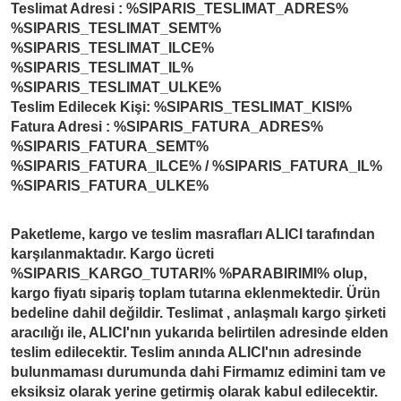
Teslimat Adresi : %SIPARIS_TESLIMAT_ADRES%
%SIPARIS_TESLIMAT_SEMT%
%SIPARIS_TESLIMAT_ILCE%
%SIPARIS_TESLIMAT_IL%
%SIPARIS_TESLIMAT_ULKE%
Teslim Edilecek Kişi: %SIPARIS_TESLIMAT_KISI%
Fatura Adresi : %SIPARIS_FATURA_ADRES%
%SIPARIS_FATURA_SEMT%
%SIPARIS_FATURA_ILCE% / %SIPARIS_FATURA_IL%
%SIPARIS_FATURA_ULKE%
Paketleme, kargo ve teslim masrafları ALICI tarafından
karşılanmaktadır. Kargo ücreti
%SIPARIS_KARGO_TUTARI% %PARABIRIMI% olup,
kargo fiyatı sipariş toplam tutarına eklenmektedir. Ürün
bedeline dahil değildir. Teslimat , anlaşmalı kargo şirketi
aracılığı ile, ALICI'nın yukarıda belirtilen adresinde elden
teslim edilecektir. Teslim anında ALICI'nın adresinde
bulunmaması durumunda dahi Firmamız edimini tam ve
eksiksiz olarak yerine getirmiş olarak kabul edilecektir.