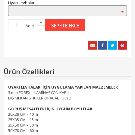
Uyarı Levhaları:
+
SEPETE EKLE
Adet
-
Ürün Özellikleri
UYARI LEVHALARI İÇİN UYGULAMA YAPILAN MALZEMELER
3 mm FOREX – LAMİNASYON KAPLI
DIŞ MEKAN STICKER ORACAL FOLYO
GÖRÜŞ MESAFELERİ İÇİN UYGUN BOYUTLAR
20X28 CM – 10 m
25X35 CM – 15 m
35X50 CM – 30 m
50X70 CM – 60 m