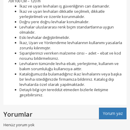
70X100 CM – 120 m
İkaz ve uyarı levhaları iş güvenliğinin can damarıdır.
İkaz ve uyarı levhaları dikkatle seçilmeli, dikkatle
yerleştirilmeli ve özenle korunmalıdır.
Doğru yere doğru levhalar konulmalıdır.
Levhalar uluslararası renk biçim standartlarına uygun
olmalıdır.
Eski levhalar değiştirilmelidir.
İkaz, Uyarı ve Yönlendirme levhalarının kullanımı yasalarla
zorunlu kılınmıştır.
Siparişlerinizi verirken malzeme cinsi – adet – ebat ve kod
nosunu bildirmelisiniz.
Levhaların tümünde levha ebatı, yerleştirme, kullanım ve
bakım sorumluluğu kullanıcıya aittir.
Kataloğumuzda bulamadığınız ikaz levhalarını veya başka
bir levha istediğinizde firmamıza bildiriniz. Katalog dışı
levhalarda özel olarak yapılmaktadır.
Detaylı bilgi için tereddüt etmeden bizlerle iletişime
geçebilirsiniz.
Yorumlar
Yorum yaz
Henüz yorum yok