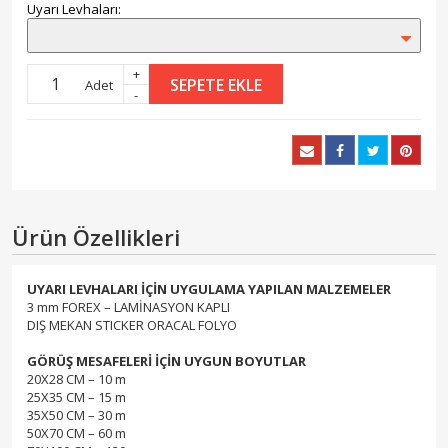
Uyarı Levhaları:
+
SEPETE EKLE
Adet
-
Ürün Özellikleri
UYARI LEVHALARI İÇİN UYGULAMA YAPILAN MALZEMELER
3 mm FOREX – LAMİNASYON KAPLI
DIŞ MEKAN STICKER ORACAL FOLYO
GÖRÜŞ MESAFELERİ İÇİN UYGUN BOYUTLAR
20X28 CM – 10 m
25X35 CM – 15 m
35X50 CM – 30 m
50X70 CM – 60 m