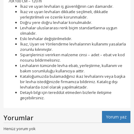
70X100 CM – 120 m
İkaz ve uyarı levhaları iş güvenliğinin can damarıdır.
İkaz ve uyarı levhaları dikkatle seçilmeli, dikkatle
yerleştirilmeli ve özenle korunmalıdır.
Doğru yere doğru levhalar konulmalıdır.
Levhalar uluslararası renk biçim standartlarına uygun
olmalıdır.
Eski levhalar değiştirilmelidir.
İkaz, Uyarı ve Yönlendirme levhalarının kullanımı yasalarla
zorunlu kılınmıştır.
Siparişlerinizi verirken malzeme cinsi – adet – ebat ve kod
nosunu bildirmelisiniz.
Levhaların tümünde levha ebatı, yerleştirme, kullanım ve
bakım sorumluluğu kullanıcıya aittir.
Kataloğumuzda bulamadığınız ikaz levhalarını veya başka
bir levha istediğinizde firmamıza bildiriniz. Katalog dışı
levhalarda özel olarak yapılmaktadır.
Detaylı bilgi için tereddüt etmeden bizlerle iletişime
geçebilirsiniz.
Yorumlar
Yorum yaz
Henüz yorum yok