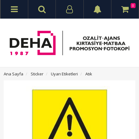
0
Ana Sayfa
Sticker
Uyarı Etiketleri
Atık