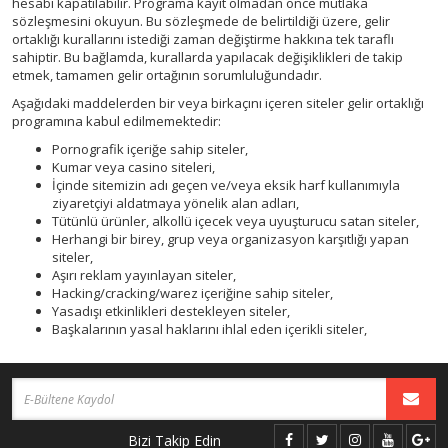
hesabı kapatılabilir. Programa kayıt olmadan önce mutlaka
sözleşmesini okuyun. Bu sözleşmede de belirtildiği üzere, gelir
ortaklığı kurallarını istediği zaman değiştirme hakkına tek taraflı
sahiptir. Bu bağlamda, kurallarda yapılacak değişiklikleri de takip
etmek, tamamen gelir ortağının sorumluluğundadır.
Aşağıdaki maddelerden bir veya birkaçını içeren siteler gelir ortaklığı
programına kabul edilmemektedir:
Pornografik içeriğe sahip siteler,
Kumar veya casino siteleri,
İçinde sitemizin adı geçen ve/veya eksik harf kullanımıyla
ziyaretçiyi aldatmaya yönelik alan adları,
Tütünlü ürünler, alkollü içecek veya uyuşturucu satan siteler,
Herhangi bir birey, grup veya organizasyon karşıtlığı yapan
siteler,
Aşırı reklam yayınlayan siteler,
Hacking/cracking/warez içeriğine sahip siteler,
Yasadışı etkinlikleri destekleyen siteler,
Başkalarının yasal haklarını ihlal eden içerikli siteler,
Bizi Takip Edin